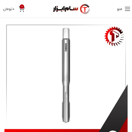
0
منو
۰
تومان