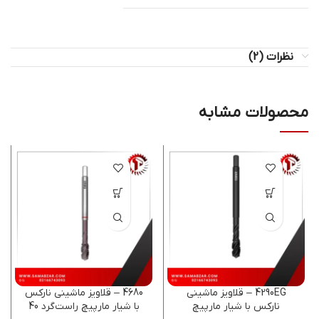
نظرات (2)
محصولات مشابه
4290EG – قلاویز ماشینی
4680 – قلاویز ماشینی نارکس
نارکس با شیار مارپیچ
با شیار مارپیچ راست‌گرد 40