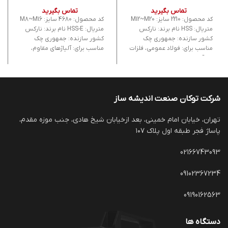
راست‌گرد 40 درجه، ساخت چک
درجه، ساخت چک
تماس بگیرید
تماس بگیرید
کد محصول: 2210 سایز: M12~M20
کد محصول: 4680 سایز: M8~M16
متریال: HSS نام برند: نارکس
متریال: HSS-E نام برند: نارکس
کشور سازنده: جمهوری چک
کشور سازنده: جمهوری چک
مناسب برای: فولاد عمومی، فلزات
مناسب برای: آلیاژهای مقاوم،
غیرآهنی
فلزات سخت
شرکت توکان صنعت اندیشه ساز
تهران، خیابان امام خمینی، بعد ازخیابان شیخ هادی، جنب موزه مقدم،
پاساژ فجر طبقه اول پلاک ۱۰۷
02166743093
09102367234
09190162563
دستگاه ها