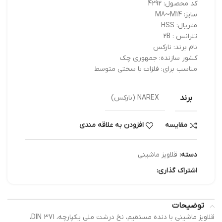
کد محصول: 4292
سایز: M8~M14
متریال: HSS
تلرانس : 2B
نام برند: نارکس
کشور سازنده: جمهوری چک
مناسب برای: فلزات با سختی متوسط
برند
NAREX (نارکس)
مقایسه
افزودن به علاقه مندی
دسته:
قلاویز ماشینی
اشتراک گذاری:
توضیحات
قلاویز ماشینی با دنده مستقیم، نخ درشت ملی یکپارچه، DIN 371،