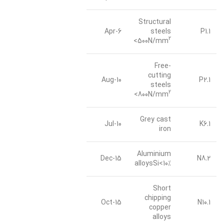
Structural
6-Apr
steels
P1.1
2
<500N/mm
Free-
cutting
10-Aug
P2.1
steels
2
<800N/mm
Grey cast
10-Jul
K6.1
iron
Aluminium
15-Dec
N8.2
alloysSi<10%
Short
chipping
15-Oct
N10.1
copper
alloys