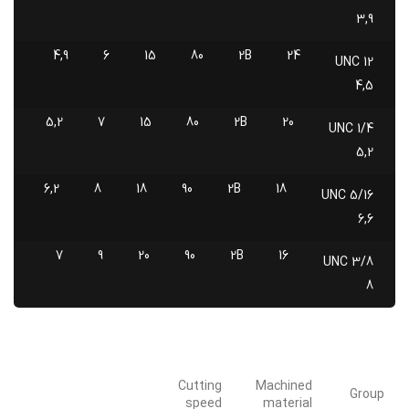
3,9
4,9
6
15
80
2B
24
UNC 12
4,5
5,2
7
15
80
2B
20
UNC 1/4
5,2
6,2
8
18
90
2B
18
UNC 5/16
6,6
7
9
20
90
2B
16
UNC 3/8
8
Cutting
Machined
Group
speed
material