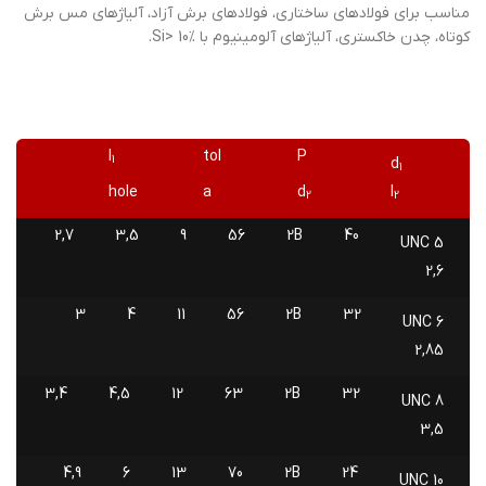
مناسب برای فولادهای ساختاری، فولادهای برش آزاد، آلیاژهای مس برش
کوتاه، چدن خاکستری، آلیاژهای آلومینیوم با Si> 10%.
l
tol
P
1
d
1
hole
a
d
l
2
2
2,7
3,5
9
56
2B
40
UNC 5
2,6
3
4
11
56
2B
32
UNC 6
2,85
3,4
4,5
12
63
2B
32
UNC 8
3,5
4,9
6
13
70
2B
24
UNC 10