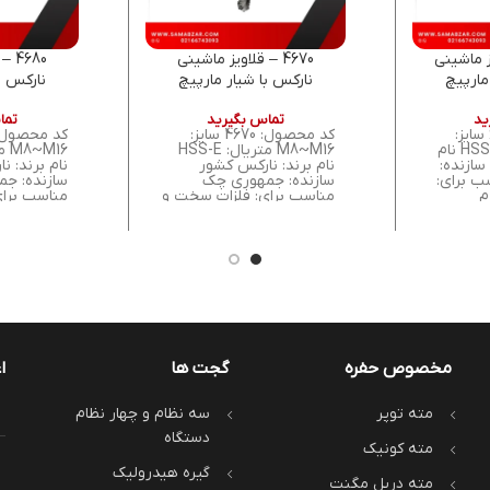
اویز ماشینی
4670 – قلاویز ماشینی
680
مارپیچ
نارکس با شیار مارپیچ
نارکس ب
د 40 درجه، ساخت
راست‌گرد 40 درجه، ساخت
ید
تماس بگیرید
تما
چک
کد محصول: 6350 سایز:
کد محصول: 4670 سایز:
M6~M14 متریال: HSS نام
M8~M16 متریال: HSS-E
سازنده:
نام برند: نارکس کشور
نام برند: 
 برای:
سازنده: جمهوری چک
سازنده: ج
م
مناسب برای: فلزات سخت و
مناسب برای
مقاوم
مقاوم، فل
مخصوص حفره
گجت ها
ا
مته توپر
سه نظام و چهار نظام
دستگاه
مته کونیک
گیره هیدرولیک
مته دریل مگنت