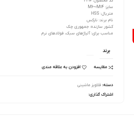
کد محصول: 4410
سایز: M6~M14
متریال: HSS
نام برند: نارکس
کشور سازنده: جمهوری چک
مناسب برای: آلیاژهای سبک، فولادهای نرم
برند
مقایسه
افزودن به علاقه مندی
دسته:
قلاویز ماشینی
اشتراک گذاری: