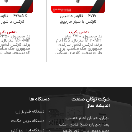
4720 – قلاویز ماشینی
4280NX – قل
نارکس با شیار مارپیچ
نارکس با شیار 
راست‌گرد 45 درجه، ساخت
راست‌گر
تماس بگیرید
تماس بگیر
چک
چک
کد محصول: 4720 سایز:
M12~M22 متریال: HSS نام
برند: نارکس کشور سازنده:
برند: نارکس کشور 
جمهوری چک مناسب برای:
جمهوری چک مناسب
فلزات سخت، کارهای سنگین
آلومینیوم، مواد نر
شرکت توکان صنعت
دستگاه ها
اندیشه ساز
دستگاه قلاویز زن
تهران، خیابان امام خمینی،
دستگاه دریل مگنت
بعد ازخیابان شیخ هادی، جنب
دستگاه ابزار تیز کنی
موزه مقدم، پاساژ فجر طبقه