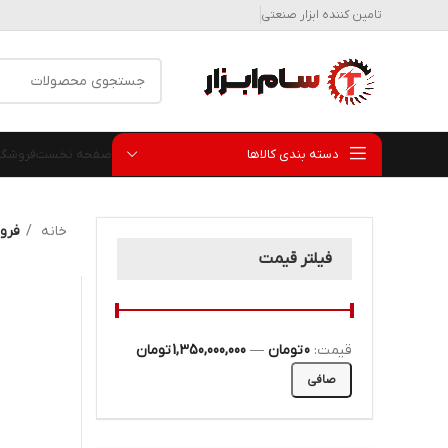
تامین کننده ابزار صنعتی
دسته بندی کالاها
صفحه نخست
فروشگا
خانه
فرو
فیلتر قیمت
قيمت:
0 تومان
—
1,350,000,000 تومان
صافی