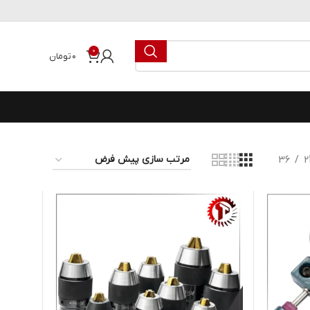
0
۰
تومان
36
2