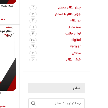
کره نشان
47
(koreneshan)
چهار نظام منظم
15
چهار نظام نا منظم
13
,۰۰۰
دو نظام
2
سه نظام
19
اتمام موج
لوازم جانبی
4
digital
38
vernier
26
ساعتی
2
شش نظام
6
سایز
ا
۵,۰۰۰