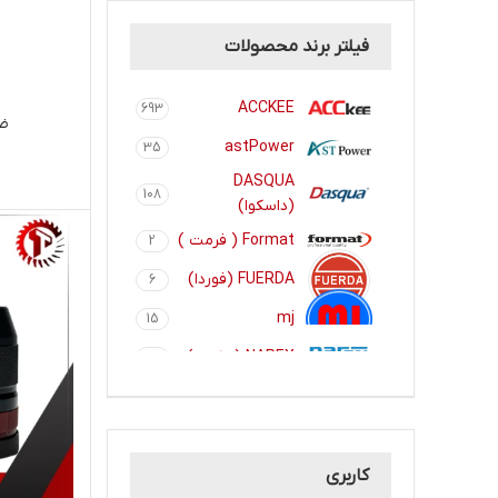
فیلتر برند محصولات
ACCKEE
693
ضخ
astPower
35
DASQUA
108
(داسکوا)
Format ( فرمت )
2
FUERDA (فوردا)
6
mj
15
NAREX (نارکس)
3
TITEX ( تیتکس
1
)
ZPS ( ضد‌پی‌اس
28
)
کاربری