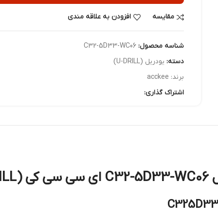
مقایسه
افزودن به علاقه مندی
شناسه محصول:
C32-5D33-WC06
دسته:
یودریل (U-DRILL)
برند:
acckee
اشتراک گذاری: