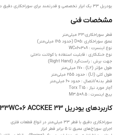
یودریل 33 یک ابزار تخصصی و قدرتمند برای سوراخکاری دقیق در خطوط تولید صنعتی و کارگاه‌های ماشین‌کاری حرفه‌ای است.
مشخصات فنی
قطر سوراخکاری:33 میلی‌متر
عمق سوراخکاری :5×D (حدود 165 میلی‌متر)
نوع اینسرت : WC060308
نوع خنک‌کاری : قابلیت استفاده با کولانت داخلی
جهت برش : راست‌گرد (Right Hand)
طول مؤثر (L2) : 170 میلی‌متر
طول کلی (L1) : حدود 255 میلی‌متر
قطر بدنه/اتصال : حدود 60 میلی‌متر
آچار مورد نیاز : Torx T15
پیچ اینسرت : M3.5×8.5
کاربردهای یودریل 33 C325D33WC06 ACCKEE
سوراخکاری دقیق با قطر 33 میلی‌متر در انواع قطعات فلزی
اجرای سوراخ‌های عمیق تا 5 برابر قطر ابزار