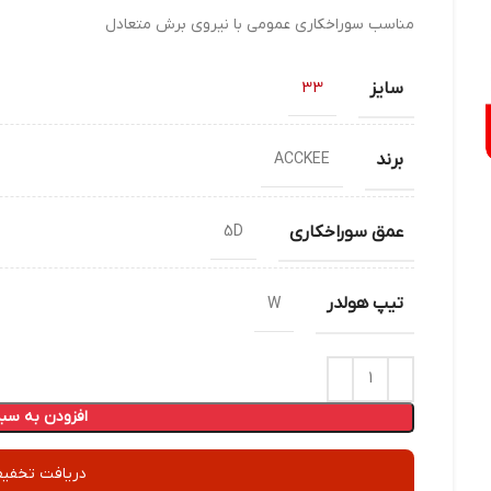
مناسب سوراخکاری عمومی با نیروی برش متعادل
سایز
33
برند
ACCKEE
عمق سوراخکاری
5D
تیپ هولدر
W
افزودن به سبد
دریافت تخفیف