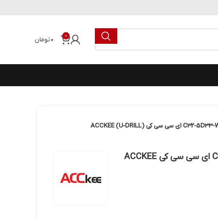
0
۰
تومان
یودریل قطر 33 (5D) تیپ W مدل C32-5D33-WC06 ای سی سی کی ACCKEE