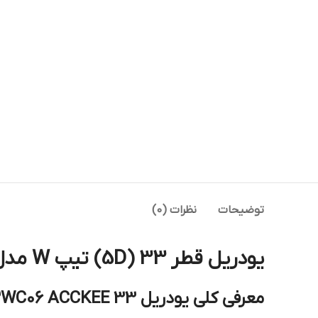
توضیحات
نظرات (0)
یودریل قطر 33 (5D) تیپ W مدل C32-5D33-WC06 ای سی سی کی ACCKEE (U-DRILL)
معرفی کلی یودریل 33 C325D33WC06 ACCKEE