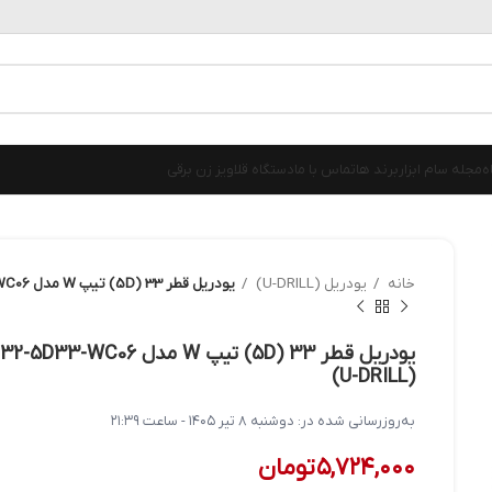
ه
مجله سام ابزار
برند ها
تماس با ما
دستگاه قلاویز زن برقی
خانه
یودریل (U-DRILL)
یودریل قطر 33 (5D) تیپ W مدل C32-5D33-WC06 ای سی سی کی ACCKEE (U-DRILL)
(U-DRILL)
به‌روزرسانی شده در:
دوشنبه ۸ تیر ۱۴۰۵ - ساعت ۲۱:۳۹
۵,۷۲۴,۰۰۰
تومان