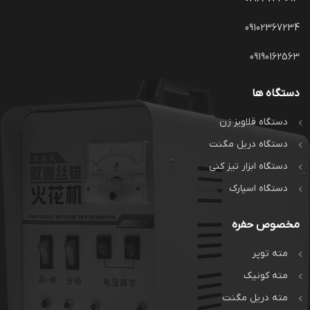
09102367234
09190162563
دستگاه ها
دستگاه قلاویز زن
دستگاه دریل مگنت
دستگاه ابزار تیز کنی
دستگاه اسپارک
مخصوص حفره
مته توپر
مته کونیک
مته دریل مگنت