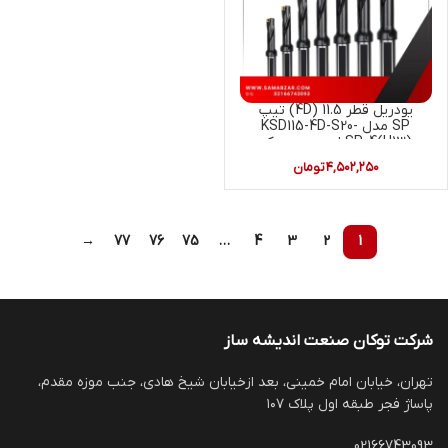
یودریل قطر 11.5 (4D) تیپ
SP مدل KSD115-4D-S20-
SP04(H13) ای سی سی کی
ACCKEE (U-DRILL)
۴,۵۰۲,۲۵۰
تومان
→
77
76
75
…
4
3
2
1
شرکت توکان صنعت اندیشه ساز
تهران، خیابان امام خمینی، بعد ازخیابان شیخ هادی، جنب موزه مقدم،
پاساژ فجر طبقه اول پلاک ۱۰۷
02166743093