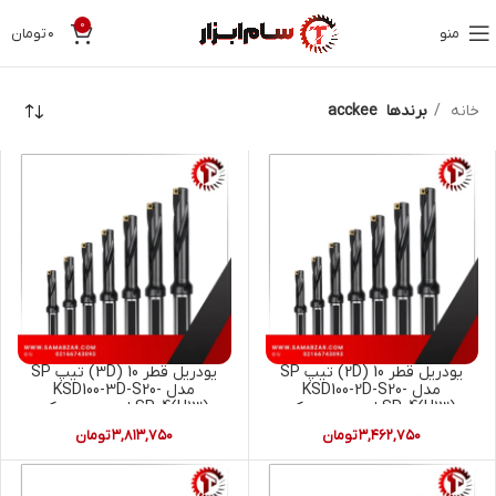
0
منو
۰
تومان
خانه
برندها
acckee
یودریل قطر 10 (2D) تیپ SP
یودریل قطر 10 (3D) تیپ SP
مدل KSD100-2D-S20-
مدل KSD100-3D-S20-
SP04(H13) ای سی سی کی
SP04(H13) ای سی سی کی
ACCKEE (U-DRILL)
ACCKEE (U-DRILL)
۳,۴۶۲,۷۵۰
تومان
۳,۸۱۳,۷۵۰
تومان