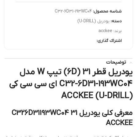
شناسه محصول:
C32-6D31-193WC04
دسته:
یودریل (U-DRILL)
برند:
acckee
اشتراک گذاری:
توضیحات
یودریل قطر 31 (6D) تیپ W مدل
C32-6D31-193WC04 ای سی سی کی
ACCKEE (U-DRILL)
معرفی کلی یودریل 31 C326D31193WC04
ACCKEE