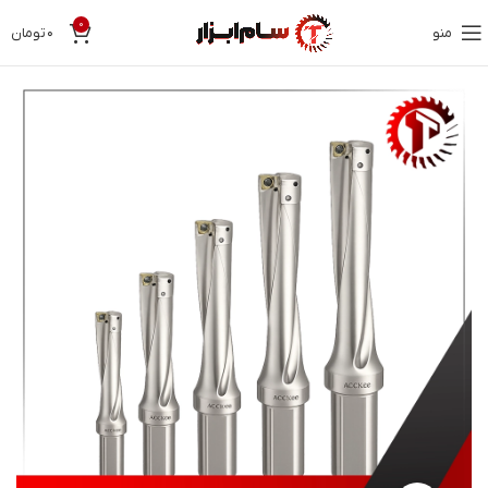
0
منو
۰
تومان