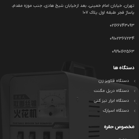
تهران، خیابان امام خمینی، بعد ازخیابان شیخ هادی، جنب موزه مقدم،
پاساژ فجر طبقه اول پلاک ۱۰۷
02166743093
09102367234
09190162563
دستگاه ها
دستگاه قلاویز زن
دستگاه دریل مگنت
دستگاه ابزار تیز کنی
دستگاه اسپارک
مخصوص حفره