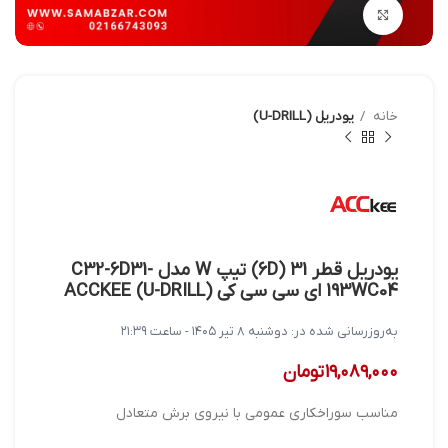
بزرگنمایی تصویر
خانه
یودریل (U-DRILL)
یودریل قطر 31 (6D) تیپ W مدل C32-6D31-
193WC04 ای سی سی کی ACCKEE (U-DRILL)
به‌روزرسانی شده در:
دوشنبه ۸ تیر ۱۴۰۵ - ساعت ۲۱:۳۹
۱۹,۰۸۹,۰۰۰
تومان
مناسب سوراخکاری عمومی با نیروی برش متعادل