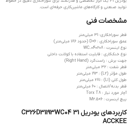
یودریل 31 یک ابزار تخصصی و قدرتمند برای سوراخکاری دقیق در خطوط
تولید صنعتی و کارگاه‌های ماشین‌کاری حرفه‌ای است.
مشخصات فنی
قطر سوراخکاری: 31 میلی‌متر
عمق سوراخکاری : 6×D (حدود 186 میلی‌متر)
نوع اینسرت : WC..040208
نوع خنک‌کاری : قابلیت استفاده با کولانت داخلی
جهت برش : راست‌گرد (Right Hand)
قطر شفت : 32 میلی‌متر
طول مؤثر (L2) : 193 میلی‌متر
طول کلی (L1) : 281 میلی‌متر
قطر بدنه/اتصال : 60 میلی‌متر
آچار مورد نیاز : Torx T8
پیچ اینسرت : M2.5×6
کاربردهای یودریل 31 C326D31193WC04
ACCKEE