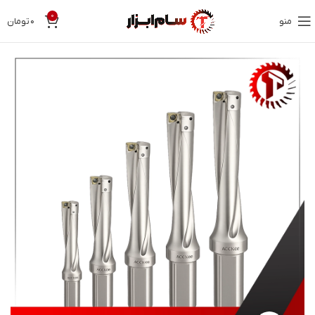
0
منو
۰
تومان