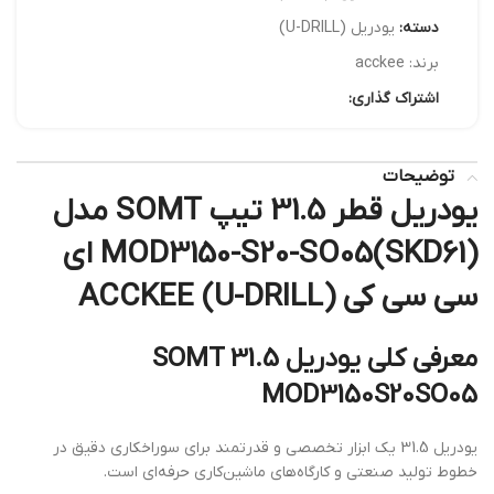
دسته:
یودریل (U-DRILL)
برند:
acckee
اشتراک گذاری:
توضیحات
یودریل قطر 31.5 تیپ SOMT مدل
MOD3150-S20-SO05(SKD61) ای
سی سی کی ACCKEE (U-DRILL)
معرفی کلی یودریل 31.5 SOMT
MOD3150S20SO05
یودریل 31.5 یک ابزار تخصصی و قدرتمند برای سوراخکاری دقیق در
خطوط تولید صنعتی و کارگاه‌های ماشین‌کاری حرفه‌ای است.