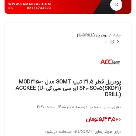
بزرگنمایی تصویر
خانه
یودریل (U-DRILL)
یودریل قطر 31.5 تیپ SOMT مدل MOD3150-
S20-SO05(SKD61) ای سی سی کی ACCKEE (U-
DRILL)
به‌روزرسانی شده در:
دوشنبه ۸ تیر ۱۴۰۵ - ساعت ۲۱:۴۰
۵,۱۴۳,۵۰۰
تومان
برای هولدرهای SO/SOMT استفاده می‌شود