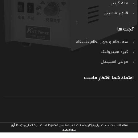
مته گردبر
قلاویز ماشینی
گجت ها
سه نظام و چهار نظام دستگاه
گیره هیدرولیک
مولتی اسپیندل
اعتماد شما افتخار ماست
تمام اطلاعات سایت برای توکان صنعت اندیشه ساز محفوظ است - راه اندازی توسط
آریا
یودریل قطر
سعادتمند
31.5 تیپ