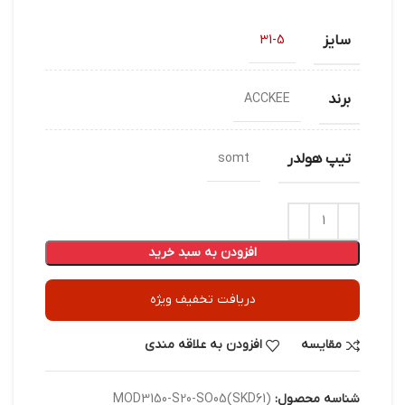
سایز
31-5
برند
ACCKEE
تیپ هولدر
somt
افزودن به سبد خرید
دریافت تخفیف ویژه
مقایسه
افزودن به علاقه مندی
شناسه محصول:
MOD3150-S20-SO05(SKD61)