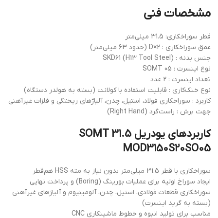
مشخصات فنی
قطر سوراخکاری: 31.5 میلی‌متر
عمق سوراخکاری : 2×D (حدود 63 میلی‌متر)
جنس بدنه : SKD61 (H13 Tool Steel)
نوع اینسرت : SOMT 05
تعداد اینسرت : 2 عدد
نوع خنک‌کاری : قابلیت استفاده با کولانت (بسته به هولدر دستگاه)
کاربرد : سوراخکاری فولاد، استیل، چدن، آلیاژهای ریختگی و فلزات غیرآهنی
جهت برش : راست‌گرد (Right Hand)
کاربردهای یودریل 31.5 SOMT
MOD3150S20SO05
سوراخکاری با قطر 31.5 میلی‌متر بدون نیاز به مته HSS هم‌قطر
ایجاد سوراخ اولیه برای عملیات بورینگ (Boring) و پرداخت نهایی
سوراخکاری قطعات فولادی، استیل، چدن، آلومینیوم و آلیاژهای غیرآهنی
(بسته به گرید اینسرت)
مناسب برای تولید انبوه و خطوط ماشینکاری CNC