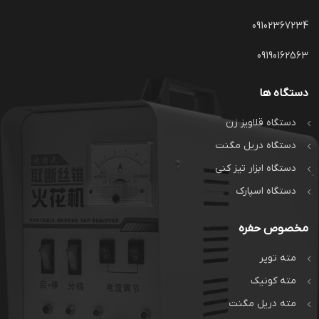
09102367234
09190162563
دستگاه ها
دستگاه قلاویز زن
دستگاه دریل مگنت
دستگاه ابزار تیز کنی
دستگاه اسپارک
مخصوص حفره
مته توپر
مته کونیک
مته دریل مگنت