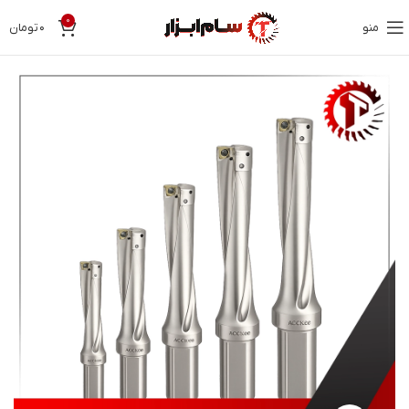
0
منو
۰
تومان