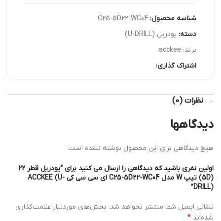
شناسه محصول:
C25-5D22-WC04
دسته:
یودریل (U-DRILL)
برند:
acckee
اشتراک گذاری:
نظرات (0)
دیدگاهها
هیچ دیدگاهی برای این محصول نوشته نشده است.
اولین نفری باشید که دیدگاهی را ارسال می کنید برای “یودریل قطر 22
(5D) تیپ W مدل C25-5D22-WC04 ای سی سی کی ACCKEE (U-
DRILL)”
نشانی ایمیل شما منتشر نخواهد شد.
بخش‌های موردنیاز علامت‌گذاری
*
شده‌اند