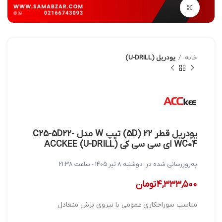
بزرگنمایی تصویر
خانه
یودریل (U-DRILL)
یودریل قطر 22 (5D) تیپ W مدل C25-5D22-
WC04 ای سی سی کی ACCKEE (U-DRILL)
به‌روزرسانی شده در:
دوشنبه ۸ تیر ۱۴۰۵ - ساعت ۲۱:۳۸
۴,۳۳۳,۵۰۰
تومان
مناسب سوراخکاری عمومی با نیروی برش متعادل