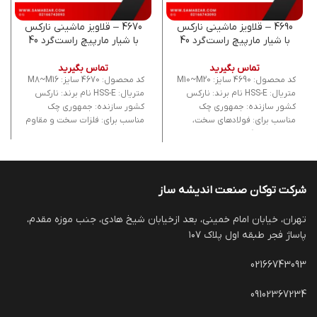
4690 – قلاویز ماشینی نارکس
4670 – قلاویز ماشینی نارکس
با شیار مارپیچ راست‌گرد 40
با شیار مارپیچ راست‌گرد 40
درجه، ساخت چک
درجه، ساخت چک
تماس بگیرید
تماس بگیرید
کد محصول: 4690 سایز: M10~M20
کد محصول: 4670 سایز: M8~M16
متریال: HSS-E نام برند: نارکس
متریال: HSS-E نام برند: نارکس
کشور سازنده: جمهوری چک
کشور سازنده: جمهوری چک
مناسب برای: فولادهای سخت،
مناسب برای: فلزات سخت و مقاوم
فولاد ضد زنگ
شرکت توکان صنعت اندیشه ساز
تهران، خیابان امام خمینی، بعد ازخیابان شیخ هادی، جنب موزه مقدم،
پاساژ فجر طبقه اول پلاک ۱۰۷
02166743093
09102367234