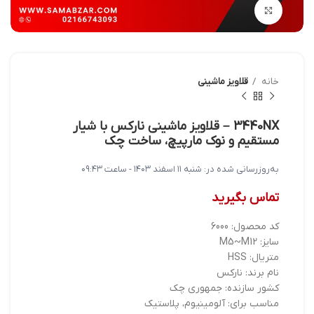
بزرگنمایی تصویر
خانه
قلاویز ماشینی
3440NX – قلاویز ماشینی نارکس با شیار
مستقیم و نوک مارپیچ، ساخت چک
به‌روزرسانی شده در:
شنبه ۱۱ اسفند ۱۴۰۳ - ساعت ۰۹:۴۳
تماس بگیرید
کد محصول: 6000
سایز: M5~M12
متریال: HSS
نام برند: نارکس
کشور سازنده: جمهوری چک
مناسب برای: آلومینیوم، پلاستیک