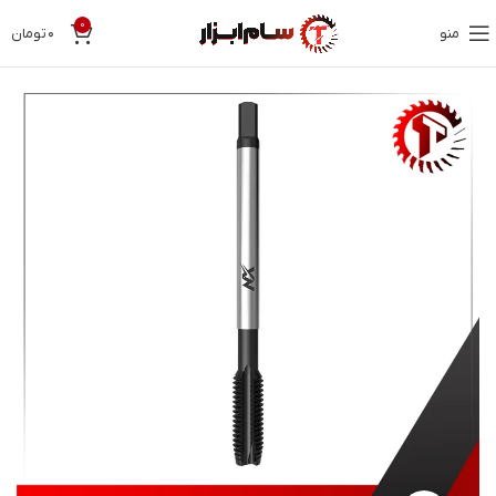
0
منو
۰
تومان