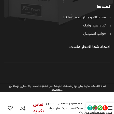
گجت ها
سه نظام و چهار نظام دستگاه
گیره هیدرولیک
مولتی اسپیندل
اعتماد شما افتخار ماست
تمام اطلاعات سایت برای توکان صنعت اندیشه ساز محفوظ است - راه اندازی توسط
آریا
سعادتمند
3440NX – قلاویز ماشینی نارکس
تماس
با شیار مستقیم و نوک مارپیچ،
بگیرید
ساخت چک
منو
شماره تماس
واتساپ
کروکی آدرس
شماره همراه