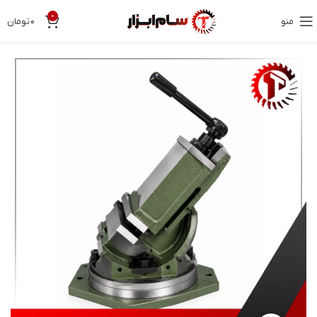
0
منو
۰
تومان