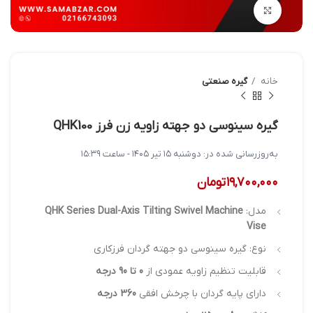
بزرگنمایی تصویر
خانه
گیره صنعتی
گیره سینوسی دو جهته زاویه زن فرز QHK100
به‌روزرسانی شده در:
دوشنبه ۱۵ تیر ۱۴۰۵ - ساعت ۱۵:۳۹
۱۹,۷۰۰,۰۰۰
تومان
مدل:
QHK Series Dual-Axis Tilting Swivel Machine
Vise
نوع: گیره سینوسی دو جهته گردان فرزکاری
قابلیت تنظیم زاویه عمودی از
0 تا 90 درجه
دارای پایه گردان با چرخش افقی
360 درجه