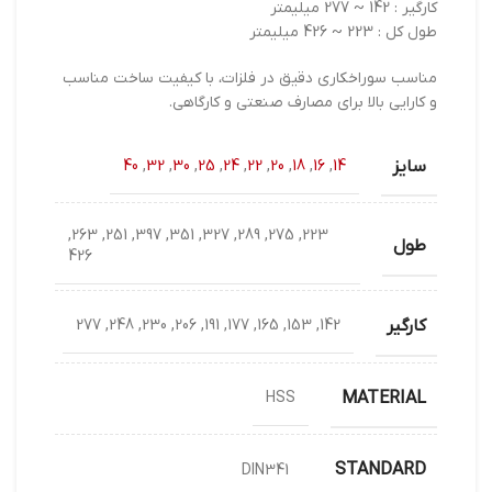
کارگیر : 142 ~ 277 میلیمتر
طول کل : 223 ~ 426 میلیمتر
مناسب سوراخکاری دقیق در فلزات، با کیفیت ساخت مناسب
و کارایی بالا برای مصارف صنعتی و کارگاهی.
سایز
40
,
32
,
30
,
25
,
24
,
22
,
20
,
18
,
16
,
14
223, 275, 289, 327, 351, 397, 251, 263,
طول
426
کارگیر
142, 153, 165, 177, 191, 206, 230, 248, 277
MATERIAL
HSS
STANDARD
DIN341