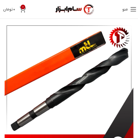
0
منو
۰
تومان