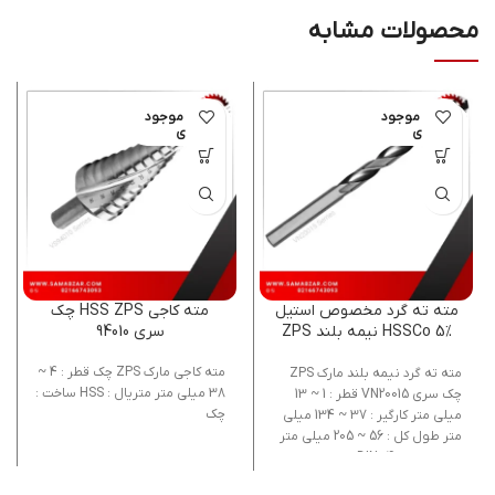
محصولات مشابه
اتمام موجود
اتمام موجود
ی
ی
مته ته گرد مخصوص استیل
مته کاجی HSS ZPS چک
HSSCo 5% نیمه بلند ZPS
سری 94010
چک DIN338
مته کاجی مارک ZPS چک قطر : 4 ~
مته ته گرد نیمه بلند مارک ZPS
38 میلی متر متریال : HSS ساخت :
چک سری VN20015 قطر : 1 ~ 13
چک
میلی متر کارگیر : 37 ~ 134 میلی
متر طول کل : 56 ~ 205 میلی متر
استاندارد : DIN340 متریال :
HSSCo کبالت : 5%