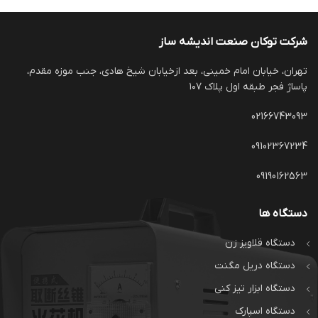
شرکت توکان صنعت اندیشه ساز
تهران، خیابان امام خمینی، بعد ازخیابان شیخ هادی، جنب موزه مقدم،
پاساژ فجر طبقه اول پلاک ۱۰۷
02166743093
09102367234
09190162563
دستگاه ها
دستگاه قلاویز زن
دستگاه دریل مگنت
دستگاه ابزار تیز کنی
دستگاه اسپارک