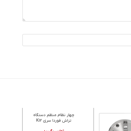
چهار نظام منظم دستگاه
س
تراش فوردا سری K12