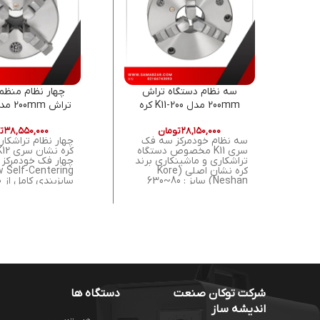
سه نظام دستگاه تراش
چهار نظام منظم
200mm مدل K11-200 کره
نشان اصل
کره نشان ا
۲۸,۱۵۰,۰۰۰
تومان
۳۸,۵۵۰,۰۰۰
ت
سه نظام خودمرکز سه فک
چهار نظام تراشکا
سری K11 مخصوص دستگاه
تراشکاری و ماشینکاری برند
کره نشان اصلی (Kore
Neshan) سایز : 80~630
میلی متر (13 سایز) حداکثر
میلیمتر دارای استا
سرعت چرخش : 600~4000
ک
دور بر دقیقه (بسته به
سایز) دقت : 0.05 میلیمتر
تولید شده از چد
دارای گواهینامه کیفیت ISO
مقاوم اقلام همراه:
9001:2015 جنس بدنه از
آچار چهار نظام, پا
چدن مقاوم صنعتی همراه با
دفترچه راهنما
پیچ آلن, آچار سه نظام,
پارچه وارو و دفترچه راهنما
شرکت توکان صنعت
دستگاه ها
اندیشه ساز