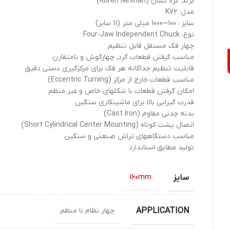
برند: کره نشان (Koreh Neshan)
مدل: K72
سایز : 100~1000 میلی متر (11 سایز)
نوع: Four-Jaw Independent Chuck
چهار فک مستقل قابل تنظیم
مناسب گرفتن قطعات گرد, چهارگوش و نامتقارن
قابلیت تنظیم جداگانه هر فک برای مرکزگیری دستی دقیق
مناسب قطعات خارج از مرکز (Eccentric Turning)
امکان گرفتن قطعات با شکلهای خاص و غیر منظم
قدرت گیرایی بالا برای ماشینکاری سنگین
بدنه چدنی مقاوم (Cast Iron)
اتصال پشت کوتاه (Short Cylindrical Center Mounting)
مناسب دستگاههای تراش صنعتی و سنگین
تولید مطابق استاندارد
سایز
160mm
APPLICATION
چهار نظام نا منظم