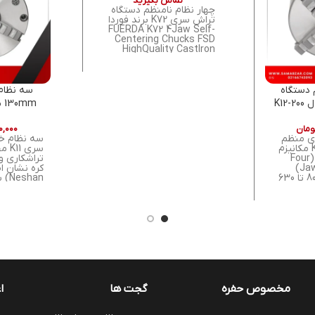
تماس بگیرید
چهار نظام نامنظم دستگاه
تراش سری K72 برند فوردا
FUERDA K72 4Jaw Self-
Centering Chucks FSD
HighQuality CastIron
Body تیپ چهار نظام : تک
رو (نا منظم) قطر : 80 ~
1250 میلی متر
 دستگاه
سه نظام
تراش 200mm مدل K12-200
صل
نش
ومان
۰,۰۰۰
ری منظم
سه نظام خ
کره نشان سری K12 مکانیزم
سری
چهار فک خودمرکز (Four
تراشکاری و
Jaw Self-Centering)
سایزبندی کامل از 80 تا 630
ندارد
یفیت ISO 3442 نوع فک:
فک خارجی (External Jaw)
دور بر دقی
ن صنعتی
 پیچ آلن,
رچه وارو و
015
چدن مقاوم 
پیچ آلن, آچ
پارچه وارو 
مخصوص حفره
گجت ها
ا