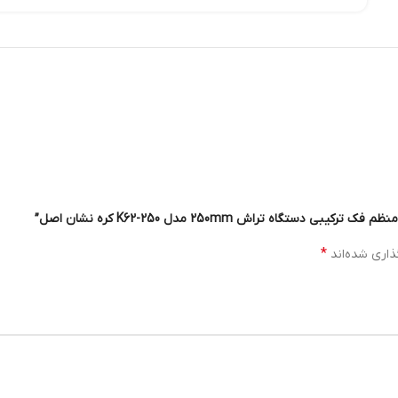
اه تراش 250mm مدل K62-250 کره نشان اصل”
*
ذاری شده‌اند