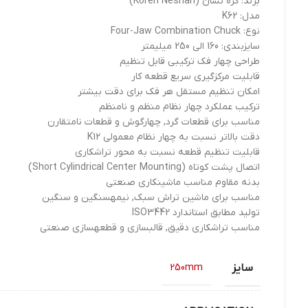
برند: کره نشان (Koreh Neshan)
مدل: K62
نوع: Four-Jaw Combination Chuck
سایزبندی: 160 الی 250 میلیمتر
طراحی چهار فک ترکیبی قابل تنظیم
قابلیت مرکزگیری سریع قطعه کار
امکان تنظیم مستقل هر فک برای دقت بیشتر
ترکیب عملکرد چهار نظام منظم و نامنظم
مناسب برای قطعات گرد, چهارگوش و قطعات نامتقارن
دقت بالاتر نسبت به چهار نظام معمولی K12
قابلیت تنظیم قطعه نسبت به محور تراشکاری
اتصال پشت کوتاه (Short Cylindrical Center Mounting)
بدنه مقاوم مناسب ماشینکاری صنعتی
مناسب برای ماشین تراش سبک, نیمهسنگین و سنگین
تولید مطابق استاندارد ISO3442
مناسب تراشکاری دقیق, قالبسازی و قطعهسازی صنعتی
سایز
250mm