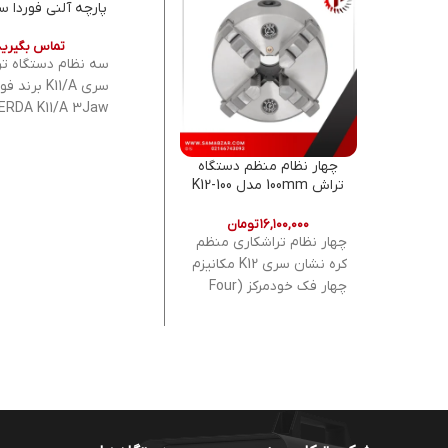
پارچه آلنی فوردا سری 
تماس بگیرید
سه نظام دستگاه ت
سری K11/A برند 
ERDA K11/A 3Jaw
Centering Chucks
FSD HighQuality
چهار نظام منظم دستگاه
تراش 100mm مدل K12-100
~ 1250 میلی متر
کره نشان اصل
دست از پارچه ھای
۱۶,۱۰۰,۰۰۰
تومان
تکه سخت کاری شد
چهار نظام تراشکاری منظم
کره نشان سری K12 مکانیزم
چهار فک خودمرکز (Four
Jaw Self-Centering)
سایزبندی کامل از 80 تا 630
میلیمتر دارای استاندارد
کیفیت ISO 3442 نوع فک:
فک خارجی (External
Jaw) تولید شده از چدن
صنعتی مقاوم اقلام همراه: