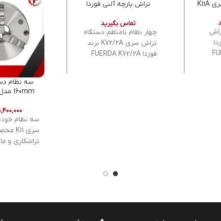
K11A
تراش پارچه آلنی فوردا
سری K72/A2
تماس بگیرید
راش
چهار نظام نامنظم دستگاه
فوردا
تراش سری K72/2A برند
FU
فوردا FUERDA K72/2A
Self-
4Jaw Self-Centering
Chucks FSD HighQuality
سه نظام دس
CastIron Body قطر : 125
CastIron Body تیپ چهار
 شامل دو
نظام : تک رو (نا منظم)
نشان 
 یک
قطر : 320 ~ 1250 میلی
۰,۴۰۰,۰۰۰
ه
متر
سه نظام خودم
سری 11
تراشکاری و ما
م
دور بر دقیقه 
دارای گواهینا