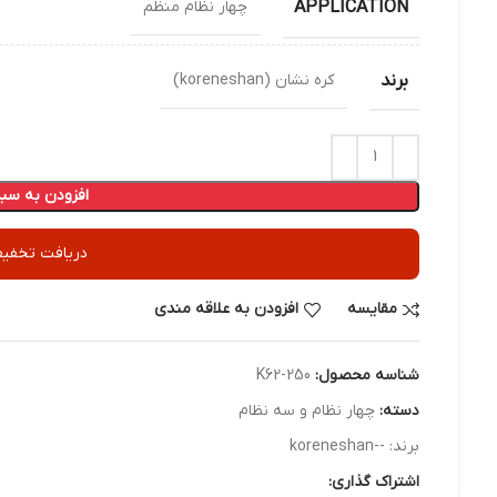
APPLICATION
چهار نظام منظم
برند
کره نشان (koreneshan)
افزودن به سبد
دریافت تخفیف
مقایسه
افزودن به علاقه مندی
شناسه محصول:
K62-250
دسته:
چهار نظام و سه نظام
برند:
--koreneshan
اشتراک گذاری: