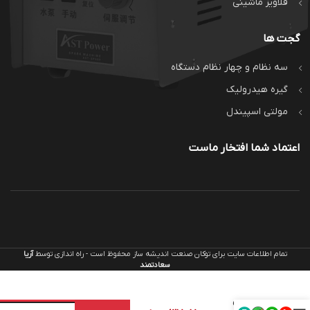
قلاویز ماشینی
گجت ها
سه نظام و چهار نظام دستگاه
گیره هیدرولیک
مولتی اسپیندل
اعتماد شما افتخار ماست
چهار
تمام اطلاعات سایت برای توکان صنعت اندیشه ساز محفوظ است - راه اندازی توسط
آریا
نظام
سعادتمند
منظم
دستگاه
اف
تراش