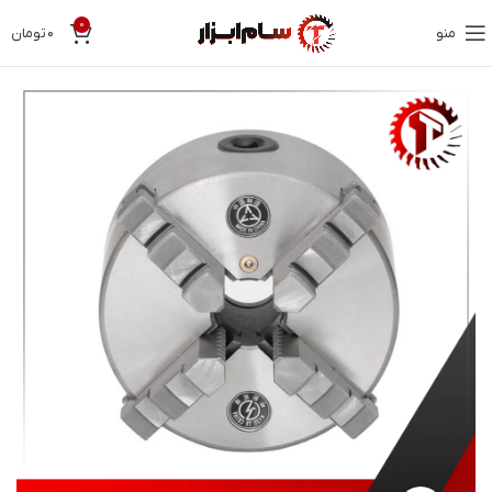
0
منو
۰
تومان