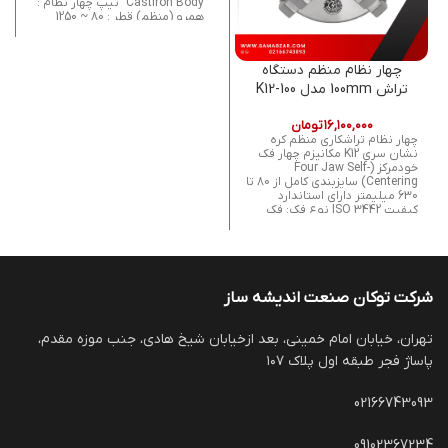
CastIron Body تیپ چهار نظام :
همرو (منظم) قطر : 80 ~ 1250
میلی متر
شامل دو دست از پارچه ھای یک
تکه سخت کاری شده
چهار نظام منظم دستگاه
تراش 100mm مدل K12-100
کره نشان اصل
۱۶,۱۰۰,۰۰۰
تومان
چهار نظام تراشکاری منظم کره
نشان سری K12 مکانیزم چهار فک
خودمرکز (Four Jaw Self-
Centering) سایزبندی کامل از 80 تا
630 میلیمتر دارای استاندارد
کیفیت ISO 3442 نوع فک: فک
خارجی (External Jaw) تولید شده
از چدن صنعتی مقاوم اقلام همراه:
پیچ آلن, آچار چهار نظام, پارچه
وارو و دفترچه راهنما
شرکت توکان صنعت اندیشه ساز
تهران، خیابان امام خمینی، بعد ازخیابان شیخ هادی، جنب موزه مقدم،
پاساژ فجر طبقه اول پلاک ۱۰۷
02166743093
09102367234