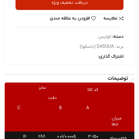
دریافت تخفیف ویژه
مقایسه
افزودن به علاقه مندی
دسته:
کولیس
برند:
DASQUA (داسکوا)
اشتراک گذاری:
توضیحات
سایز
کد کالا
دقت
C
B
A
میزان
خطا
16
288
0.01/0.0005
3-150
2100-0215