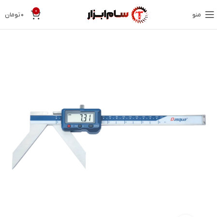
0
منو
۰
تومان