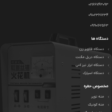
02166743093
09102367234
09190162563
دستگاه ها
دستگاه قلاویز زن
دستگاه دریل مگنت
دستگاه ابزار تیز کنی
دستگاه اسپارک
مخصوص حفره
مته توپر
مته کونیک