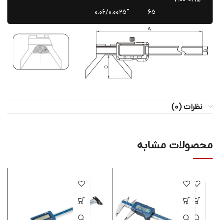
0.06/0.0025″
65
نظرات (0)
محصولات مشابه