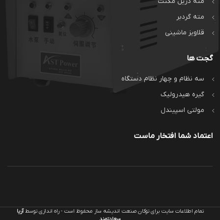
مته دریل مگنت
مته گردبر
قلاویز ماشینی
گجت ها
سه نظام و چهار نظام دستگاه
گیره هیدرولیک
مولتی اسپیندل
اعتماد شما افتخار ماست
تمام اطلاعات سایت برای توکان صنعت اندیشه ساز محفوظ است - راه اندازی توسط
آریا
سعادتمند