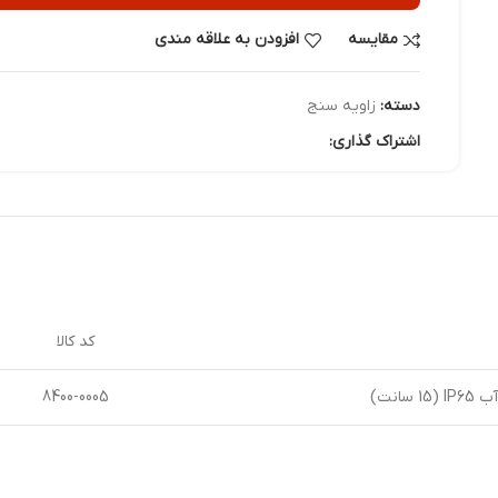
مقایسه
افزودن به علاقه مندی
دسته:
زاویه سنج
اشتراک گذاری:
کد کالا
انت)
8400-0005