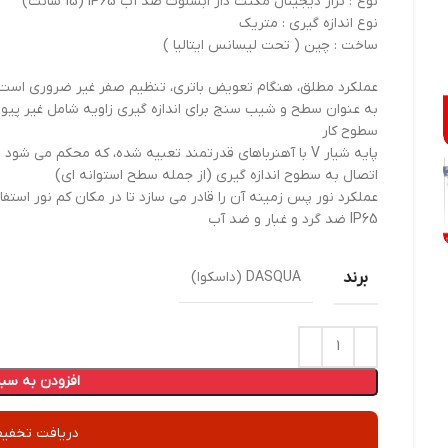
نوع : تراز دیجیتال مگنت دار ابسلوت ضد آب IP65 (15 سانت)
نوع اندازه گیری : متریک
ساخت : چین ( تحت لیسانس ایتالیا )
عملکرد مطلق، هنگام تعویض باتری، تنظیم صفر غیر ضروری است
به عنوان سطح و شیب سنج برای اندازه گیری زاویه شامل غیر پیو
سطوح کار
پایه شیار V با آهنرباهای قدرتمند تعبیه شده، که محکم می شود
اتصال به سطوح اندازه گیری (از جمله سطح استوانه ای)
عملکرد نور پس زمینه آن را قادر می سازد تا در مکان کم نور استفا
IP65 ضد گرد و غبار و ضد آب
برند
DASQUA (داسکوا)
افزودن به سبد
دریافت تخفیف