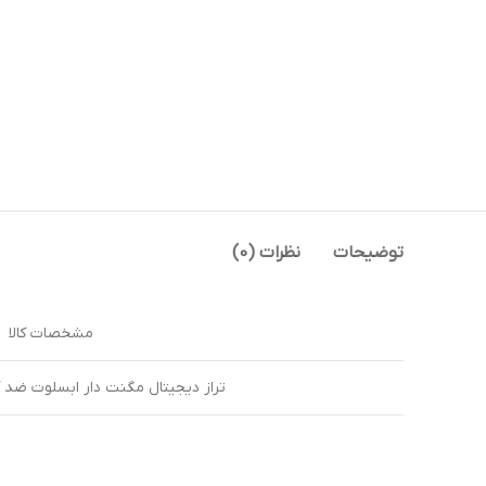
توضیحات
نظرات (0)
مشخصات کالا
تراز دیجیتال مگنت دار ابسلوت ضد آب IP65 (15 س