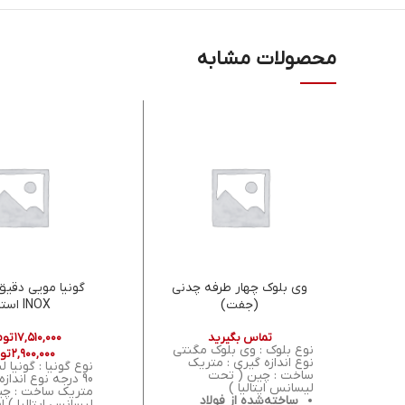
محصولات مشابه
وی بلوک چهار طرفه چدنی
(جفت)
INOX استیل
تماس بگیرید
۱۷,۵۱۰,۰۰۰
توم
نوع بلوک : وی بلوک مگنتی
۲,۹۰۰,۰۰۰
تو
نوع اندازه گیری : متریک
نوع گونیا : گونیا ل
ساخت : چین ( تحت
90 درجه نوع اندازه
لیسانس ایتالیا )
متریک ساخت : چی
ساخته‌شده از فولاد
لیسانس ایتالیا ) اس