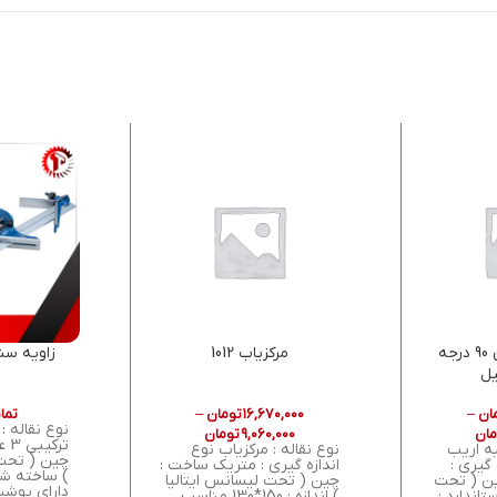
گونیا مویی دقیق 90 درجه
مرکزیاب 1012
ان
–
۱۶,۶۷۰,۰۰۰
تومان
–
تما
نوع نقاله 
مان
۹,۰۶۰,۰۰۰
تومان
ترک
به اریب
نوع نقاله : مرکزیاب نوع
چین ( تحت 
 گیری :
اندازه گیری : متریک ساخت :
) ساخته شد
ن ( تحت
چین ( تحت لیسانس ایتالیا
دارای پوش
تاندارد :
) اندازه : 150*130 مناسب