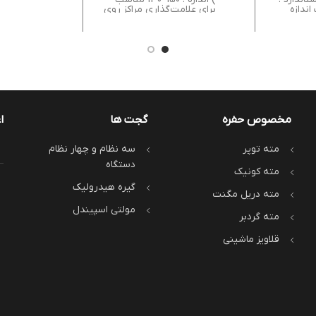
تضمین کی
ت اندازه
برای علامت‌گذاری مراکز روی
بدون تاول
 لیسانس
دیسک‌های گرد و شفت‌ها
اعداد واض
با استیل
ساخته‌شده از فولاد ضد زنگ
پردازش‌شده
شده با
برای دوام و مقاومت بالا
حتی در نور 
طابق با
دارای مقیاس با روکش مات
سطح کم و د
استاندارد DIN 875 سنجش
پردازش‌شده برای خوانایی
دقیقاً سنگ‌
 داخلی و
بهتر
کاهش خطای 
نحصر به
فرآیند پو
ق ضمانت
افزایش دوا
الیبره
برابر سایش
لت و
بسته‌بندی
 لبه‌های
مخصوص حفره
گجت ها
ا
شیک: محاف
حمل‌ونقل و
خلی و
محصول
ه
مته توپر
سه نظام و چهار نظام
ز فولاد
دستگاه
 تولید
مته کونیک
ازه‌گیری
‌زنی و
گیره هیدرولیک
مته دریل مگنت
مولتی اسپیندل
مته گردبر
قلاویز ماشینی