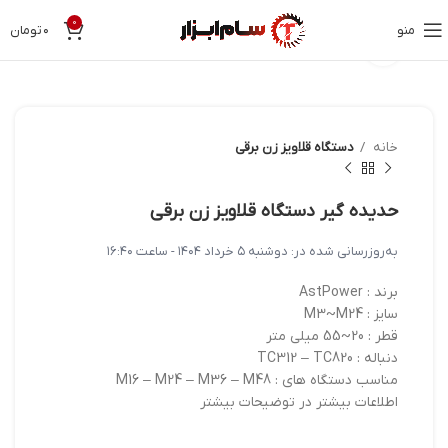
0
منو
۰
تومان
بزرگنمایی تصویر
خانه
دستگاه قلاویز زن برقی
حدیده گیر دستگاه قلاویز زن برقی
به‌روزرسانی شده در:
دوشنبه ۵ خرداد ۱۴۰۴ - ساعت ۱۶:۴۰
برند : AstPower
سایز : M3~M24
قطر : 20~55 میلی متر
دنباله : TC312 – TC820
مناسب دستگاه های : M16 – M24 – M36 – M48
اطلاعات بیشتر در توضیحات بیشتر