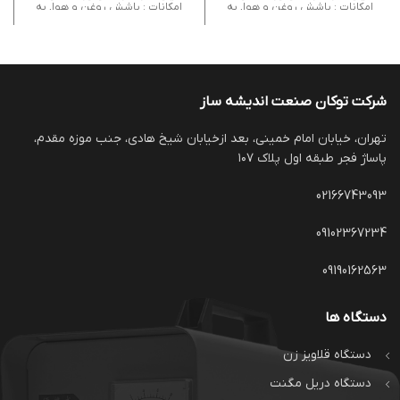
امکانات : پاشش روغن و هوا, به
امکانات : پاشش روغن و هوا, به
همراه فشنگی گارانتی : یک سال
همراه فشنگی گارانتی : یک سال
شرکت توکان صنعت اندیشه ساز
تهران، خیابان امام خمینی، بعد ازخیابان شیخ هادی، جنب موزه مقدم،
پاساژ فجر طبقه اول پلاک ۱۰۷
02166743093
09102367234
09190162563
دستگاه ها
دستگاه قلاویز زن
دستگاه دریل مگنت