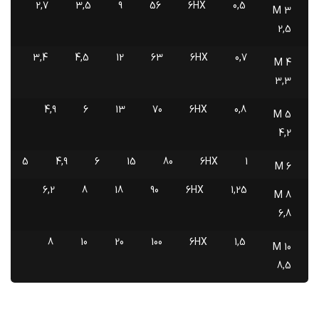
2,7
3,5
9
56
6HX
0,5
M 3
2,5
3,4
4,5
12
63
6HX
0,7
M 4
3,3
4,9
6
13
70
6HX
0,8
M 5
4,2
5
4,9
6
15
80
6HX
1
M 6
6,2
8
18
90
6HX
1,25
M 8
6,8
8
10
20
100
6HX
1,5
M 10
8,5