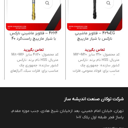
4290EG – قلاویز ماشینی
4264 – قلاویز ماشینی نارکس
نارکس با شیار مارپیچ
با شیار مارپیچ راست‌گرد 40
راست‌گرد 40 درجه، ساخت چک
درجه، ساخت چک
تماس بگیرید
تماس بگیرید
کد محصول: 2210 سایز: M12~M20
کد محصول: 4820 سایز: M8~M16
متریال: HSS نام برند: نارکس
متریال: HSS نام برند: نارکس
کشور سازنده: جمهوری چک
کشور سازنده: جمهوری چک
مناسب برای: فولاد عمومی، فلزات
مناسب برای: فلزات سبک، آلیاژهای
غیرآهنی
کم‌کربن
شرکت توکان صنعت اندیشه ساز
تهران، خیابان امام خمینی، بعد ازخیابان شیخ هادی، جنب موزه مقدم،
پاساژ فجر طبقه اول پلاک ۱۰۷