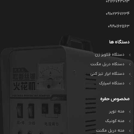
02166743093
09102367234
09190162563
دستگاه ها
دستگاه قلاویز زن
دستگاه دریل مگنت
دستگاه ابزار تیز کنی
دستگاه اسپارک
مخصوص حفره
مته توپر
مته کونیک
مته دریل مگنت