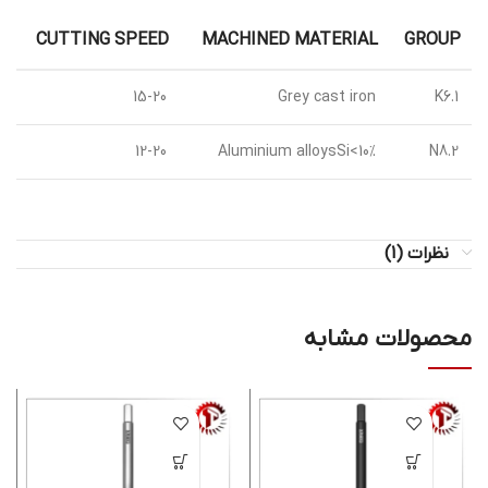
CUTTING SPEED
MACHINED MATERIAL
GROUP
15-20
Grey cast iron
K6.1
12-20
Aluminium alloysSi<10%
N8.2
نظرات (1)
محصولات مشابه