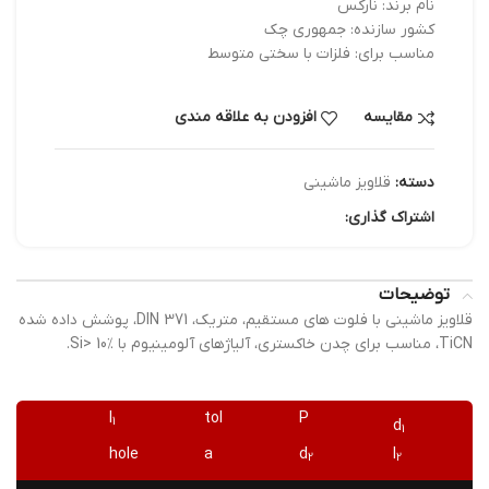
نام برند: نارکس
کشور سازنده: جمهوری چک
مناسب برای: فلزات با سختی متوسط
مقایسه
افزودن به علاقه مندی
دسته:
قلاویز ماشینی
اشتراک گذاری:
توضیحات
قلاویز ماشینی با فلوت های مستقیم، متریک، DIN 371، پوشش داده شده
TiCN، مناسب برای چدن خاکستری، آلیاژهای آلومینیوم با Si> 10٪.
l
tol
P
1
d
1
hole
a
d
l
2
2