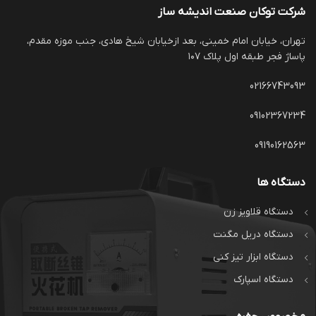
شرکت توکان صنعت اندیشه ساز
تهران، خیابان امام خمینی، بعد ازخیابان شیخ هادی، جنب موزه مقدم،
پاساژ فجر طبقه اول پلاک ۱۰۷
02166743093
09102367234
09190162563
دستگاه ها
دستگاه قلاویز زن
دستگاه دریل مگنت
دستگاه ابزار تیز کنی
دستگاه اسپارک