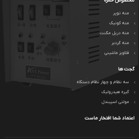
مخصوص حفره
مته توپر
مته کونیک
مته دریل مگنت
مته گردبر
قلاویز ماشینی
گجت ها
سه نظام و چهار نظام دستگاه
گیره هیدرولیک
مولتی اسپیندل
اعتماد شما افتخار ماست