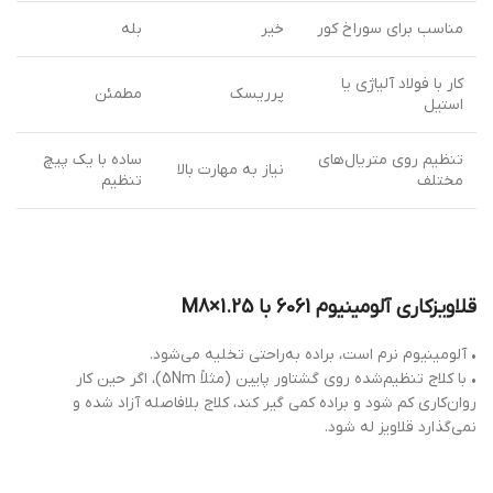
مناسب برای سوراخ کور
خیر
بله
کار با فولاد آلیاژی یا
پرریسک
مطمئن
استیل
تنظیم روی متریال‌های
ساده با یک پیچ
نیاز به مهارت بالا
مختلف
تنظیم
قلاویزکاری آلومینیوم 6061 با M8×1.25
• آلومینیوم نرم است، براده به‌راحتی تخلیه می‌شود.
• با کلاج تنظیم‌شده روی گشتاور پایین (مثلاً 5Nm)، اگر حین کار
روان‌کاری کم شود و براده کمی گیر کند، کلاج بلافاصله آزاد شده و
نمی‌گذارد قلاویز له شود.