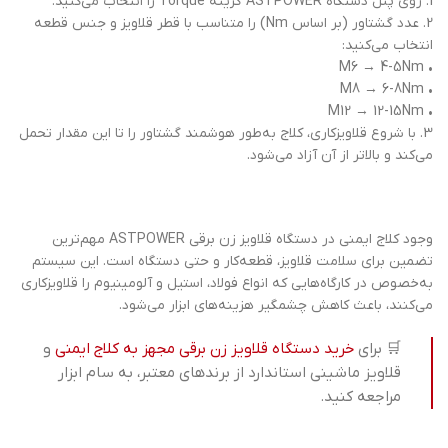
1. روی پنل دستگاه ASTPOWER گزینه Torque را انتخاب می‌کنید.
2. عدد گشتاور (بر اساس Nm) را متناسب با قطر قلاویز و جنس قطعه
انتخاب می‌کنید:
• M6 → 4-5Nm
• M8 → 6-8Nm
• M12 → 12-15Nm
3. با شروع قلاویزکاری، کلاج به‌طور هوشمند گشتاور را تا این مقدار تحمل
می‌کند و بالاتر از آن آزاد می‌شود.
وجود کلاج ایمنی در دستگاه قلاویز زن برقی ASTPOWER مهم‌ترین
تضمین برای سلامت قلاویز، قطعه‌کار و حتی دستگاه است. این سیستم
به‌خصوص در کارگاه‌هایی که انواع فولاد، استیل و آلومینیوم را قلاویزکاری
می‌کنند، باعث کاهش چشمگیر هزینه‌های ابزار می‌شود.
🛒 برای
خرید دستگاه قلاویز زن برقی مجهز به کلاج ایمنی
و
قلاویز ماشینی استاندارد از برندهای معتبر، به سام ابزار
مراجعه کنید.