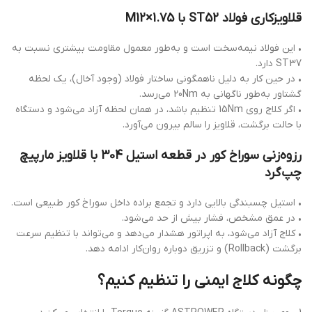
قلاویزکاری فولاد ST52 با M12×1.75
• این فولاد نیمه‌سخت است و به‌طور معمول مقاومت بیشتری نسبت به
ST37 دارد.
• در حین کار به دلیل ناهمگونی ساختار فولاد (وجود آخال)، یک لحظه
گشتاور به‌طور ناگهانی به 20Nm می‌رسد.
• اگر کلاج روی 15Nm تنظیم باشد، در همان لحظه آزاد می‌شود و دستگاه
با حالت برگشت، قلاویز را سالم بیرون می‌آورد.
رزوه‌زنی سوراخ کور در قطعه استیل 304 با قلاویز مارپیچ
چپ‌گرد
• استیل چسبندگی بالایی دارد و تجمع براده داخل سوراخ کور طبیعی است.
• در عمق مشخص، فشار بیش از حد می‌شود.
• کلاج آزاد می‌شود، به اپراتور هشدار می‌دهد و می‌تواند با تنظیم سرعت
برگشت (Rollback) و تزریق دوباره روان‌کار ادامه دهد.
چگونه کلاج ایمنی را تنظیم کنیم؟