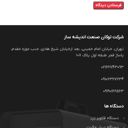
شرکت توکان صنعت اندیشه ساز
تهران، خیابان امام خمینی، بعد ازخیابان شیخ هادی، جنب موزه مقدم،
پاساژ فجر طبقه اول پلاک ۱۰۷
02166743093
09102367234
09190162563
دستگاه ها
دستگاه قلاویز زن
دستگاه دریل مگنت