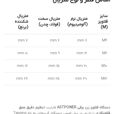
اساس قطر و نوع متریال
سایز
متریال
متریال نرم
متریال سخت
قلاویز
شکننده
(آلومینیوم)
(فولاد، چدن)
(M)
(برنج)
7 mm
6 mm
8 mm
M4
10 mm
9 mm
12 mm
M6
18 mm
15 mm
20 mm
M10
28 mm
25 mm
30 mm
M16
دستگاه‌ قلاویز زن برقی ASTPOWER
قابلیت
تنظیم دقیق عمق
قلاویزکاری
را دارند. در پنل لمسی دستگاه، گزینه‌ای به نام Tapping