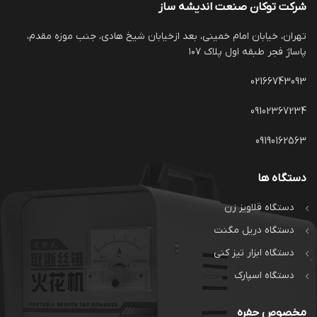
شرکت توکان صنعت اندیشه ساز
تهران، خیابان امام خمینی، بعد ازخیابان شیخ هادی، جنب موزه مقدم،
پاساژ فجر طبقه اول پلاک ۱۰۷
02166743093
09102367234
09190162563
دستگاه ها
دستگاه قلاویز زن
دستگاه دریل مگنت
دستگاه ابزار تیز کنی
دستگاه اسپارک
مخصوص حفره