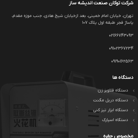
شرکت توکان صنعت اندیشه ساز
تهران، خیابان امام خمینی، بعد ازخیابان شیخ هادی، جنب موزه مقدم،
پاساژ فجر طبقه اول پلاک ۱۰۷
02166743093
09102367234
09190162563
دستگاه ها
دستگاه قلاویز زن
دستگاه دریل مگنت
دستگاه ابزار تیز کنی
دستگاه اسپارک
مخصوص حفره