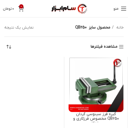
0
منو
۰
تومان
خانه
محصول سایز
QB250
نمایش یک نتیجه
مشاهده فیلترها
گیره فرز سینوسی گردان
QB250 مخصوص فرزکاری و
سوراخکاری