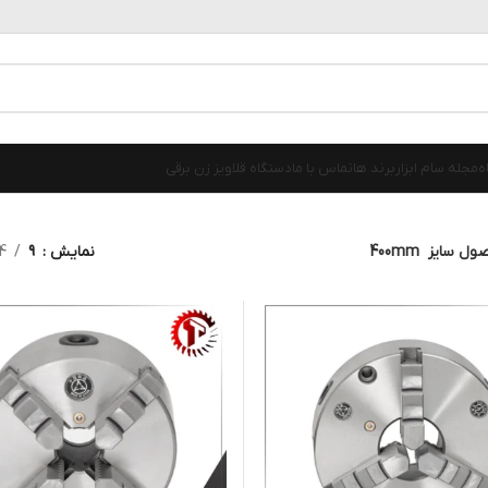
ه
مجله سام ابزار
برند ها
تماس با ما
دستگاه قلاویز زن برقی
ول سایز
400mm
نمایش
9
4