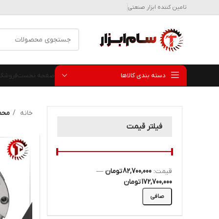
تامین کننده ابزار صنعتی
دسته بندی کالاها
صفحه نخست
فروشگا
خانه
محص
فیلتر قیمت
قيمت:
82,700,000 تومان
—
172,700,000 تومان
صافی