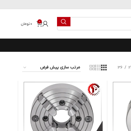
0
۰
تومان
36
2