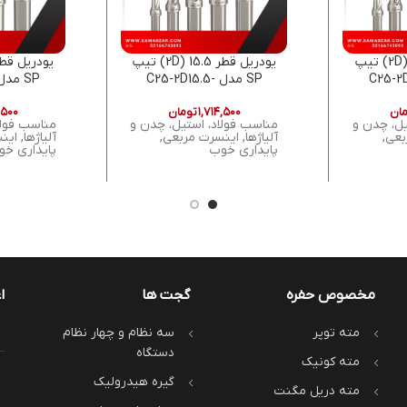
یودریل قطر 16.5 (2D) تیپ
یودریل قطر 15.5 (2D) تیپ
C25-2D16.-
SP مدل C25-2D15.5-
 سی سی کی
34SP05 ای سی سی کی
ان
۱,۷۱۴,۵۰۰
تومان
,۵۰۰
DRILL)
ACCKEE (U-DRILL)
ACCKE
یل، چدن و
مناسب فولاد، استیل، چدن و
مناسب فولا
بعی,
آلیاژها, اینسرت مربعی,
آلیاژها, ای
پایداری خوب
پایداری خ
مخصوص حفره
گجت ها
ا
مته توپر
سه نظام و چهار نظام
دستگاه
مته کونیک
گیره هیدرولیک
مته دریل مگنت