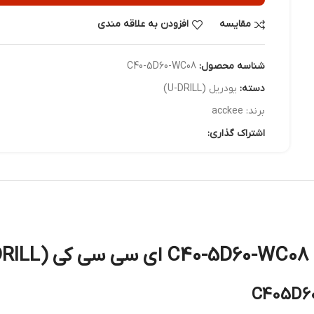
مقایسه
افزودن به علاقه مندی
شناسه محصول:
C40-5D60-WC08
دسته:
یودریل (U-DRILL)
برند:
acckee
اشتراک گذاری: