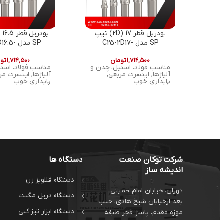
یودریل قطر 17 (2D) تیپ
SP مدل C25-2D17-
SP مدل 5
37SP06 ای سی سی کی
36SP06 ای
۱,۷۱۴,۵۰۰
تومان
۱,۷۱۴,۵۰۰
توم
E (U-DRILL)
ACCKEE (U-DRILL)
مناسب فولاد، استیل، چدن و
مناسب فولاد، است
آلیاژها, اینسرت مربعی,
آلیاژها, اینسرت مر
پایداری خوب
پایداری خوب
شرکت توکان صنعت
دستگاه ها
اندیشه ساز
دستگاه قلاویز زن
تهران، خیابان امام خمینی،
دستگاه دریل مگنت
بعد ازخیابان شیخ هادی، جنب
دستگاه ابزار تیز کنی
موزه مقدم، پاساژ فجر طبقه