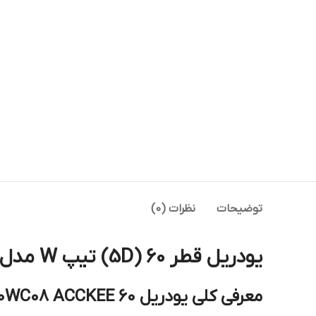
توضیحات
نظرات (0)
یودریل قطر 60 (5D) تیپ W مدل C40-5D60-WC08 ای سی سی کی ACCKEE (U-DRILL)
معرفی کلی یودریل 60 C405D60WC08 ACCKEE