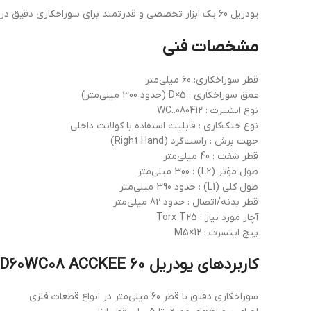
یودریل 60 یک ابزار تخصصی و قدرتمند برای سوراخکاری دقیق در خطوط تولید صنعتی و کارگاه‌های ماشین‌کاری حرفه‌ای است.
مشخصات فنی
قطر سوراخکاری: 60 میلی‌متر
عمق سوراخکاری : 5×D (حدود 300 میلی‌متر)
نوع اینسرت : WC..080412
نوع خنک‌کاری : قابلیت استفاده با کولانت داخلی
جهت برش : راست‌گرد (Right Hand)
قطر شفت : 40 میلی‌متر
طول مؤثر (L2) : 300 میلی‌متر
طول کلی (L1) : حدود 390 میلی‌متر
قطر بدنه/اتصال : حدود 82 میلی‌متر
آچار مورد نیاز : Torx T25
پیچ اینسرت : M5×12
کاربردهای یودریل 60 C405D60WC08 ACCKEE
سوراخکاری دقیق با قطر 60 میلی‌متر در انواع قطعات فلزی