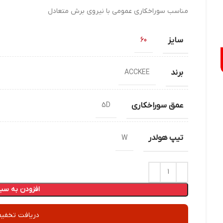
مناسب سوراخکاری عمومی با نیروی برش متعادل
سایز
60
برند
ACCKEE
عمق سوراخکاری
5D
تیپ هولدر
W
افزودن به سبد
دریافت تخفیف