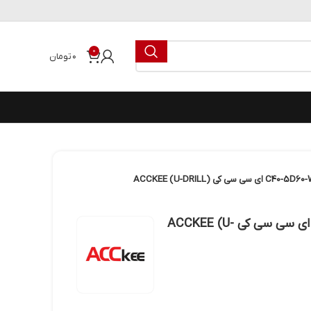
0
۰
تومان
یودریل قطر 60 (5D) تیپ W مدل C40-5D60-WC08 ای سی سی کی ACCKEE (U-